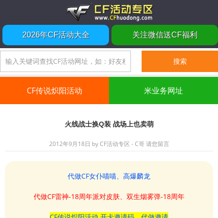
2026年CF活动大全
关注微信送CF福利
CF传说炽阳活动
米业务网址
火线战士换Q装 战场上也卖萌
2012年9月18日
by
CF活动专区 - C哥
请您留言
代做CF女仆喵喵、高爆麟龙
代做CF雷神-18周年派对皮肤、双生烟雾弹-18周年
CF传说炽阳活动 开卡邀请码、代做邀请