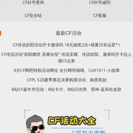
CF封号查询
CF封号减刑
CF安全站
CF客服
最新CF活动
CF传说炽阳活动开卡邀请码 18元抽奖2次+领夏日幸运星*1
CF传说活动“炽阳燃世 圣耀永恒” 传说圣耀、传说炽阳、邀请码开卡拉人
领CF点券
8月CF网吧特权活动网址 女仆网管喵喵、Colt1911-小故障
CFPL S28夏季赛总决赛购票活动、购票奖励
B站CF嘉年华活动：B站卡片、B站闪光弹、雷神-蓝风铃皮肤