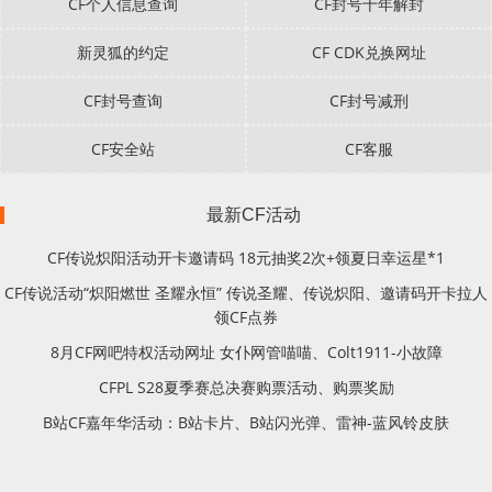
CF个人信息查询
CF封号十年解封
新灵狐的约定
CF CDK兑换网址
CF封号查询
CF封号减刑
CF安全站
CF客服
最新CF活动
CF传说炽阳活动开卡邀请码 18元抽奖2次+领夏日幸运星*1
CF传说活动“炽阳燃世 圣耀永恒” 传说圣耀、传说炽阳、邀请码开卡拉人
领CF点券
8月CF网吧特权活动网址 女仆网管喵喵、Colt1911-小故障
CFPL S28夏季赛总决赛购票活动、购票奖励
B站CF嘉年华活动：B站卡片、B站闪光弹、雷神-蓝风铃皮肤