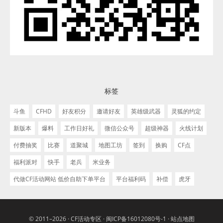
标签
斗鱼
CFHD
好友积分
邀请好友
英雄级武器
灵狐的约定
新版本
爆料
工作日好礼
微信公众号
超级神器
火线计划
付费抽奖
比赛
道聚城
地图工坊
签到
换购
CF点
福利派对
快手
老兵
米业务
代做CF活动网站 低价自助下单平台
平台福利码
补偿
虎牙
© 2011–2026 ·
CF活动专区
·
闽ICP备16012080号-1
·
站点地图