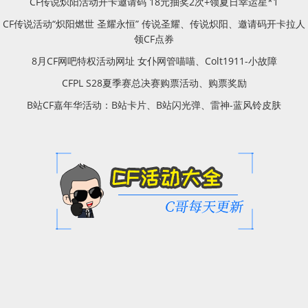
CF传说炽阳活动开卡邀请码 18元抽奖2次+领夏日幸运星*1
CF传说活动“炽阳燃世 圣耀永恒” 传说圣耀、传说炽阳、邀请码开卡拉人
领CF点券
8月CF网吧特权活动网址 女仆网管喵喵、Colt1911-小故障
CFPL S28夏季赛总决赛购票活动、购票奖励
B站CF嘉年华活动：B站卡片、B站闪光弹、雷神-蓝风铃皮肤