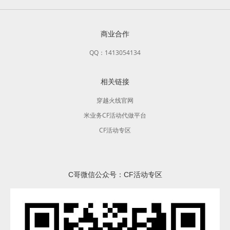
商业合作
QQ：1413054134
相关链接
穿越火线官网
米业务CF活动代做平台
CF活动专区
C哥微信公众号：CF活动专区