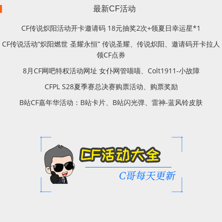
最新CF活动
CF传说炽阳活动开卡邀请码 18元抽奖2次+领夏日幸运星*1
CF传说活动“炽阳燃世 圣耀永恒” 传说圣耀、传说炽阳、邀请码开卡拉人
领CF点券
8月CF网吧特权活动网址 女仆网管喵喵、Colt1911-小故障
CFPL S28夏季赛总决赛购票活动、购票奖励
B站CF嘉年华活动：B站卡片、B站闪光弹、雷神-蓝风铃皮肤