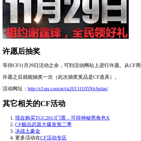
许愿后抽奖
等待CF11月29日活动之余，可到活动网站上进行许愿。从CF周
许愿之后就能抽奖一次（此次抽奖奖品是CF道具）。
活动网址：
http://cf.qq.com/act/a20131105Nicholas/
其它相关的CF活动
现在购买TGC2013门票，可得神秘男角色X
CF极品武器大爆发第二季
决战土豪金
更多活动在
CF活动专区