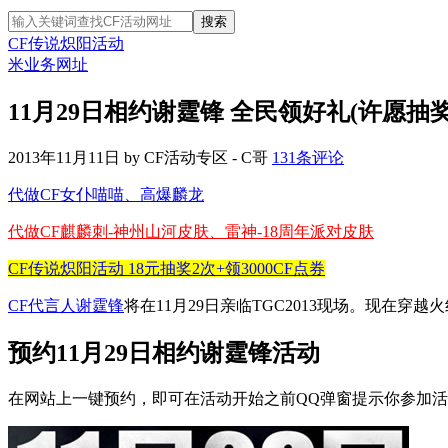
CF传说炽阳活动
米业务网址
11月29日相约谢霆锋 全民领好礼(许愿抽奖
2013年11月11日
by
CF活动专区 - C哥
131条评论
代做CF女仆喵喵、高爆麟龙
代做CF麒麟刺-神州山河皮肤、雷神-18周年派对皮肤
CF传说炽阳活动 18元抽奖2次+领3000CF点券
CF代言人谢霆锋
将在11月29日亲临TGC2013现场。现在穿越
预约11月29日相约谢霆锋活动
在网站上一键预约，即可在活动开始之前QQ弹窗提示你参加