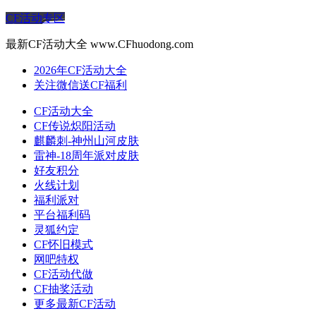
CF活动专区
最新CF活动大全 www.CFhuodong.com
2026年CF活动大全
关注微信送CF福利
CF活动大全
CF传说炽阳活动
麒麟刺-神州山河皮肤
雷神-18周年派对皮肤
好友积分
火线计划
福利派对
平台福利码
灵狐约定
CF怀旧模式
网吧特权
CF活动代做
CF抽奖活动
更多最新CF活动