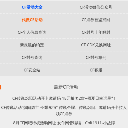
CF活动大全
CF活动微信公众号
代做CF活动
CF点券被盗找回
CF个人信息查询
CF封号十年解封
新灵狐的约定
CF CDK兑换网址
CF封号查询
CF封号减刑
CF安全站
CF客服
最新CF活动
CF传说炽阳活动开卡邀请码 18元抽奖2次+领夏日幸运星*1
CF传说活动“炽阳燃世 圣耀永恒” 传说圣耀、传说炽阳、邀请码开卡拉人
领CF点券
8月CF网吧特权活动网址 女仆网管喵喵、Colt1911-小故障