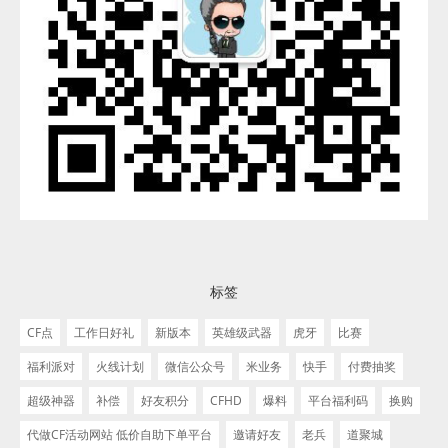
标签
CF点
工作日好礼
新版本
英雄级武器
虎牙
比赛
福利派对
火线计划
微信公众号
米业务
快手
付费抽奖
超级神器
补偿
好友积分
CFHD
爆料
平台福利码
换购
代做CF活动网站 低价自助下单平台
邀请好友
老兵
道聚城