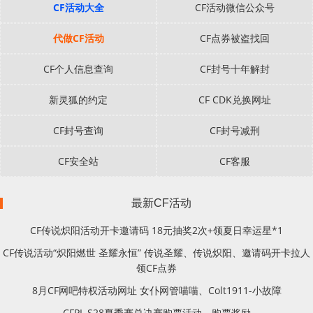
CF活动大全
CF活动微信公众号
代做CF活动
CF点券被盗找回
CF个人信息查询
CF封号十年解封
新灵狐的约定
CF CDK兑换网址
CF封号查询
CF封号减刑
CF安全站
CF客服
最新CF活动
CF传说炽阳活动开卡邀请码 18元抽奖2次+领夏日幸运星*1
CF传说活动“炽阳燃世 圣耀永恒” 传说圣耀、传说炽阳、邀请码开卡拉人
领CF点券
8月CF网吧特权活动网址 女仆网管喵喵、Colt1911-小故障
CFPL S28夏季赛总决赛购票活动、购票奖励