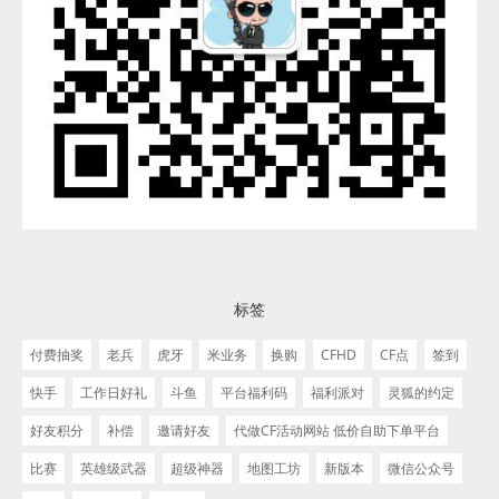
标签
付费抽奖
老兵
虎牙
米业务
换购
CFHD
CF点
签到
快手
工作日好礼
斗鱼
平台福利码
福利派对
灵狐的约定
好友积分
补偿
邀请好友
代做CF活动网站 低价自助下单平台
比赛
英雄级武器
超级神器
地图工坊
新版本
微信公众号