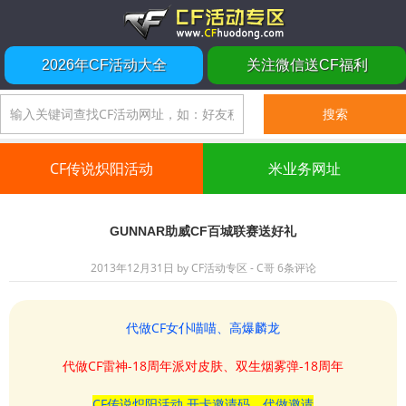
2026年CF活动大全
关注微信送CF福利
CF传说炽阳活动
米业务网址
GUNNAR助威CF百城联赛送好礼
2013年12月31日
by
CF活动专区 - C哥
6条评论
代做CF女仆喵喵、高爆麟龙
代做CF雷神-18周年派对皮肤、双生烟雾弹-18周年
CF传说炽阳活动 开卡邀请码、代做邀请