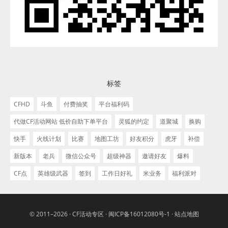
标签
CFHD
斗鱼
付费抽奖
平台福利码
代做CF活动网站 低价自助下单平台
灵狐的约定
道聚城
换购
快手
火线计划
比赛
地图工坊
好友积分
虎牙
补偿
新版本
老兵
微信公众号
超级神器
邀请好友
爆料
CF点
英雄级武器
签到
工作日好礼
米业务
福利派对
© 2011–2026 ·
CF活动专区
·
闽ICP备16012080号-1
·
站点地图