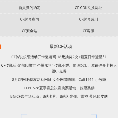
新灵狐的约定
CF CDK兑换网址
CF封号查询
CF封号减刑
CF安全站
CF客服
最新CF活动
CF传说炽阳活动开卡邀请码 18元抽奖2次+领夏日幸运星*1
CF传说活动“炽阳燃世 圣耀永恒” 传说圣耀、传说炽阳、邀请码开卡拉人
领CF点券
8月CF网吧特权活动网址 女仆网管喵喵、Colt1911-小故障
CFPL S28夏季赛总决赛购票活动、购票奖励
B站CF嘉年华活动：B站卡片、B站闪光弹、雷神-蓝风铃皮肤