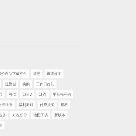
 低价自助下单平台
虎牙
邀请好友
道聚城
换购
工作日好礼
兵
补偿
CFHD
CF点
平台福利码
火线计划
福利派对
付费抽奖
爆料
业务
好友积分
地图工坊
新版本
到