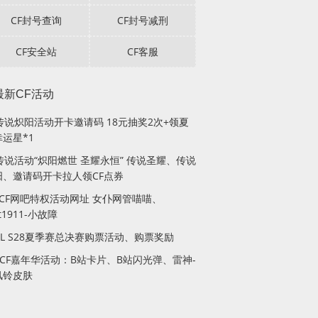
CF封号查询
CF封号减刑
CF安全站
CF客服
最新CF活动
F传说炽阳活动开卡邀请码 18元抽奖2次+领夏
运星*1
传说活动“炽阳燃世 圣耀永恒” 传说圣耀、传说
阳、邀请码开卡拉人领CF点券
月CF网吧特权活动网址 女仆网管喵喵、
lt1911-小故障
PL S28夏季赛总决赛购票活动、购票奖励
站CF嘉年华活动：B站卡片、B站闪光弹、雷神-
风铃皮肤