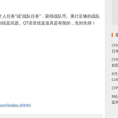
个人任务”或“战队任务”，获得战队币。累计足够的战队
定制炫蓝武器。QT语音炫蓝道具是有限的，先到先得！
C
日幸
CF
炽
8
Co
CF
B
蓝
ion/index.shtml