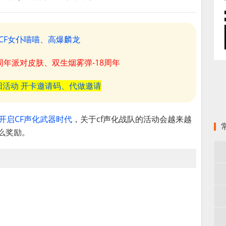
CF女仆喵喵、高爆麟龙
8周年派对皮肤、双生烟雾弹-18周年
阳活动 开卡邀请码、代做邀请
音开启CF声化武器时代
，关于cf声化战队的活动会越来越
么奖励。