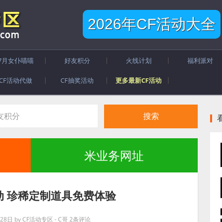
2026年CF活动大全
7月女仆喵喵
好友积分
火线计划
福利派对
CF活动代做
CF抽奖活动
更多最新CF活动
米业务网址
动 珍稀定制道具免费体验
28日
by
CF活动专区 - C哥
2条评论