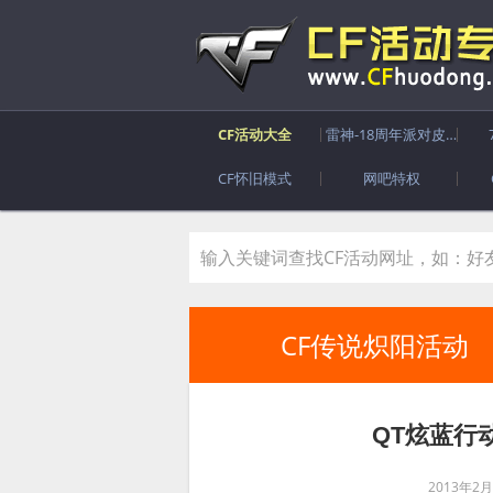
CF活动大全
雷神-18周年派对皮肤
CF怀旧模式
网吧特权
CF传说炽阳活动
QT炫蓝行
2013年2月