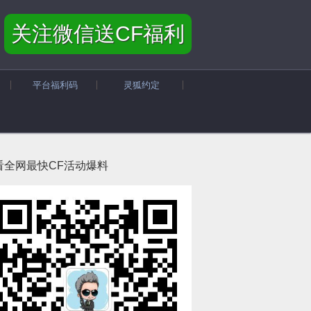
关注微信送CF福利
平台福利码
灵狐约定
看全网最快CF活动爆料