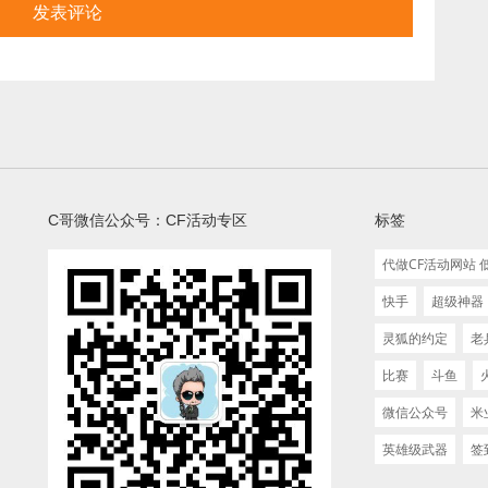
C哥微信公众号：CF活动专区
标签
代做CF活动网站
快手
超级神器
灵狐的约定
老
比赛
斗鱼
微信公众号
米
英雄级武器
签