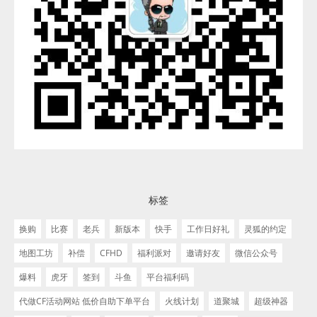
标签
换购
比赛
老兵
新版本
快手
工作日好礼
灵狐的约定
地图工坊
补偿
CFHD
福利派对
邀请好友
微信公众号
爆料
虎牙
签到
斗鱼
平台福利码
代做CF活动网站 低价自助下单平台
火线计划
道聚城
超级神器