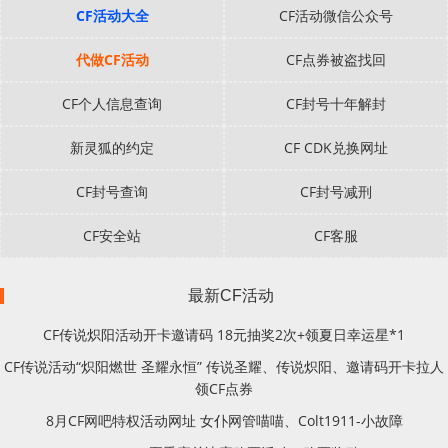
CF活动大全
CF活动微信公众号
代做CF活动
CF点券被盗找回
CF个人信息查询
CF封号十年解封
新灵狐的约定
CF CDK兑换网址
CF封号查询
CF封号减刑
CF安全站
CF客服
最新CF活动
CF传说炽阳活动开卡邀请码 18元抽奖2次+领夏日幸运星*1
CF传说活动“炽阳燃世 圣耀永恒” 传说圣耀、传说炽阳、邀请码开卡拉人
领CF点券
8月CF网吧特权活动网址 女仆网管喵喵、Colt1911-小故障