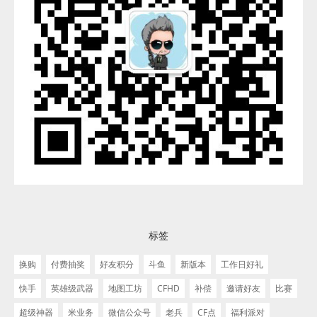
标签
换购
付费抽奖
好友积分
斗鱼
新版本
工作日好礼
快手
英雄级武器
地图工坊
CFHD
补偿
邀请好友
比赛
超级神器
米业务
微信公众号
老兵
CF点
福利派对