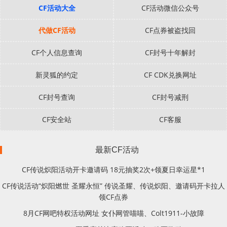
CF活动大全
CF活动微信公众号
代做CF活动
CF点券被盗找回
CF个人信息查询
CF封号十年解封
新灵狐的约定
CF CDK兑换网址
CF封号查询
CF封号减刑
CF安全站
CF客服
最新CF活动
CF传说炽阳活动开卡邀请码 18元抽奖2次+领夏日幸运星*1
CF传说活动“炽阳燃世 圣耀永恒” 传说圣耀、传说炽阳、邀请码开卡拉人
领CF点券
8月CF网吧特权活动网址 女仆网管喵喵、Colt1911-小故障