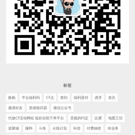
标签
换购
平台福利码
CF点
签到
福利派对
虎牙
老兵
邀请好友
英雄级武器
微信公众号
代做CF活动网站 低价自助下单平台
灵狐的约定
比赛
地图工坊
道聚城
爆料
斗鱼
火线计划
补偿
付费抽奖
米业务