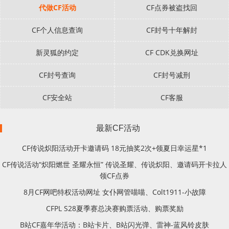
代做CF活动
CF点券被盗找回
CF个人信息查询
CF封号十年解封
新灵狐的约定
CF CDK兑换网址
CF封号查询
CF封号减刑
CF安全站
CF客服
最新CF活动
CF传说炽阳活动开卡邀请码 18元抽奖2次+领夏日幸运星*1
CF传说活动“炽阳燃世 圣耀永恒” 传说圣耀、传说炽阳、邀请码开卡拉人
领CF点券
8月CF网吧特权活动网址 女仆网管喵喵、Colt1911-小故障
CFPL S28夏季赛总决赛购票活动、购票奖励
B站CF嘉年华活动：B站卡片、B站闪光弹、雷神-蓝风铃皮肤