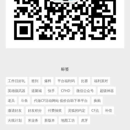
标签
工作日好礼
签到
爆料
平台福利码
比赛
福利派对
英雄级武器
道聚城
快手
CFHD
微信公众号
超级神器
老兵
斗鱼
代做CF活动网站 低价自助下单平台
换购
邀请好友
好友积分
付费抽奖
灵狐的约定
CF点
补偿
火线计划
米业务
新版本
地图工坊
虎牙