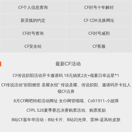
CF个人信息查询
CF封号十年解封
新灵狐的约定
CF CDK兑换网址
CF封号查询
CF封号减刑
CF安全站
CF客服
最新CF活动
CF传说炽阳活动开卡邀请码 18元抽奖2次+领夏日幸运星*1
CF传说活动“炽阳燃世 圣耀永恒” 传说圣耀、传说炽阳、邀请码开卡拉人
领CF点券
8月CF网吧特权活动网址 女仆网管喵喵、Colt1911-小故障
CFPL S28夏季赛总决赛购票活动、购票奖励
B站CF嘉年华活动：B站卡片、B站闪光弹、雷神-蓝风铃皮肤