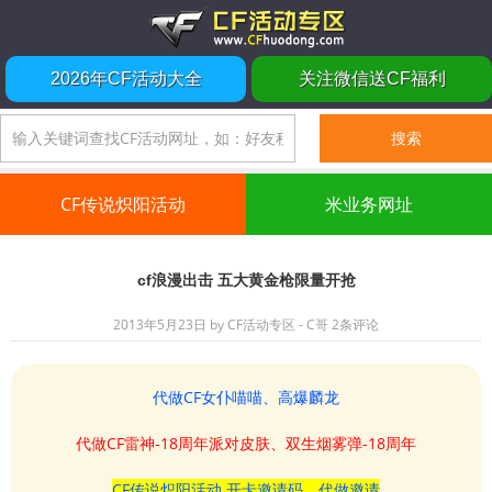
2026年CF活动大全
关注微信送CF福利
CF传说炽阳活动
米业务网址
cf浪漫出击 五大黄金枪限量开抢
2013年5月23日
by
CF活动专区 - C哥
2条评论
代做CF女仆喵喵、高爆麟龙
代做CF雷神-18周年派对皮肤、双生烟雾弹-18周年
CF传说炽阳活动 开卡邀请码、代做邀请