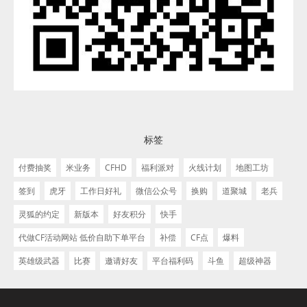
标签
付费抽奖
米业务
CFHD
福利派对
火线计划
地图工坊
签到
虎牙
工作日好礼
微信公众号
换购
道聚城
老兵
灵狐的约定
新版本
好友积分
快手
代做CF活动网站 低价自助下单平台
补偿
CF点
爆料
英雄级武器
比赛
邀请好友
平台福利码
斗鱼
超级神器