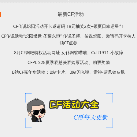
最新CF活动
CF传说炽阳活动开卡邀请码 18元抽奖2次+领夏日幸运星*1
CF传说活动“炽阳燃世 圣耀永恒” 传说圣耀、传说炽阳、邀请码开卡拉人
领CF点券
8月CF网吧特权活动网址 女仆网管喵喵、Colt1911-小故障
CFPL S28夏季赛总决赛购票活动、购票奖励
B站CF嘉年华活动：B站卡片、B站闪光弹、雷神-蓝风铃皮肤