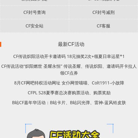
CF封号查询
CF封号减刑
CF安全站
CF客服
最新CF活动
CF传说炽阳活动开卡邀请码 18元抽奖2次+领夏日幸运星*1
CF传说活动“炽阳燃世 圣耀永恒” 传说圣耀、传说炽阳、邀请码开卡拉人
领CF点券
8月CF网吧特权活动网址 女仆网管喵喵、Colt1911-小故障
CFPL S28夏季赛总决赛购票活动、购票奖励
B站CF嘉年华活动：B站卡片、B站闪光弹、雷神-蓝风铃皮肤