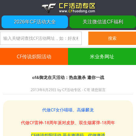
2026年CF活动大全
关注微信送CF福利
CF传说炽阳活动
米业务网址
cf&御龙在天活动：热血激杀 邀你一战
2013年6月29日
by
CF活动专区 - C哥
请您留言
代做CF女仆喵喵、高爆麟龙
代做CF雷神-18周年派对皮肤、双生烟雾弹-18周年
CF传说炽阳活动 开卡邀请码、代做邀请