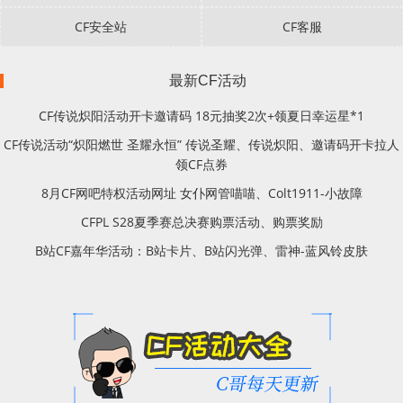
CF安全站
CF客服
最新CF活动
CF传说炽阳活动开卡邀请码 18元抽奖2次+领夏日幸运星*1
CF传说活动“炽阳燃世 圣耀永恒” 传说圣耀、传说炽阳、邀请码开卡拉人
领CF点券
8月CF网吧特权活动网址 女仆网管喵喵、Colt1911-小故障
CFPL S28夏季赛总决赛购票活动、购票奖励
B站CF嘉年华活动：B站卡片、B站闪光弹、雷神-蓝风铃皮肤