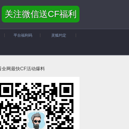
关注微信送CF福利
平台福利码
灵狐约定
看全网最快CF活动爆料