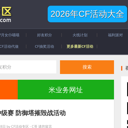
2026年CF活动大全
7月女仆喵喵
好友积分
火线计划
福利派对
CF活动代做
CF抽奖活动
更多最新CF活动
米业务网址
级赛 防御塔摧毁战活动
月8日
by
CF活动专区 - C哥
请您留言