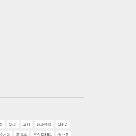
偿
CF点
爆料
超级神器
CFHD
线计划
新版本
平台福利码
米业务