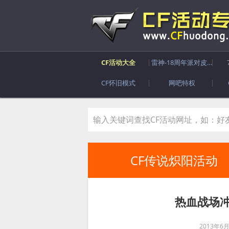
CF活动大全
雷神-18周年派对皮肤
CF怀旧模式
网吧特权
CF传说炽阳活动
热血战场冲
2013年6