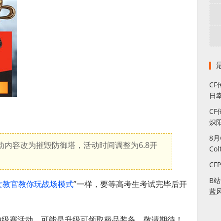
C
日幸
CF
炽
8
内容改为摧毁防御塔，活动时间调整为6.8开
Co
CF
B
美女教官教你玩战场模式
”一样，要等高考生考试完毕后开
蓝
冲级赛活动，可能是升级可领取极品装备。敬请期待！