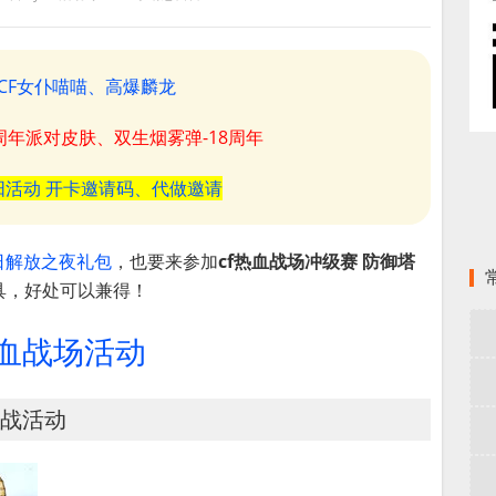
CF女仆喵喵、高爆麟龙
8周年派对皮肤、双生烟雾弹-18周年
阳活动 开卡邀请码、代做邀请
日解放之夜礼包
，也要来参加
cf热血战场冲级赛 防御塔
具，好处可以兼得！
热血战场活动
毁战活动