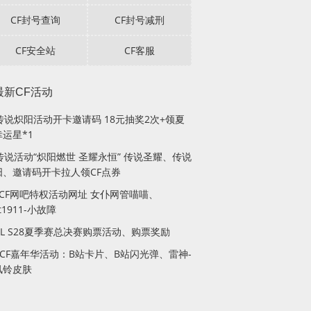
CF封号查询
CF封号减刑
CF安全站
CF客服
最新CF活动
F传说炽阳活动开卡邀请码 18元抽奖2次+领夏
运星*1
传说活动“炽阳燃世 圣耀永恒” 传说圣耀、传说
阳、邀请码开卡拉人领CF点券
月CF网吧特权活动网址 女仆网管喵喵、
lt1911-小故障
PL S28夏季赛总决赛购票活动、购票奖励
站CF嘉年华活动：B站卡片、B站闪光弹、雷神-
风铃皮肤