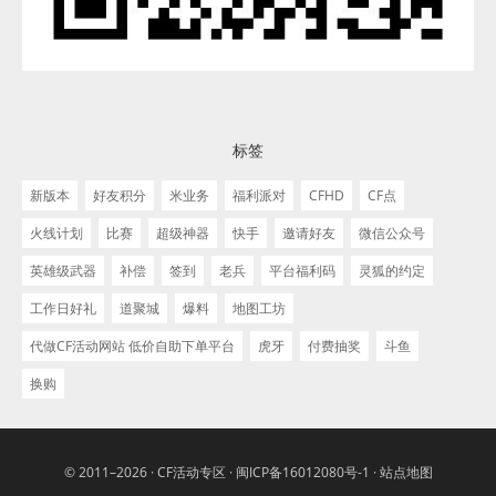
标签
新版本
好友积分
米业务
福利派对
CFHD
CF点
火线计划
比赛
超级神器
快手
邀请好友
微信公众号
英雄级武器
补偿
签到
老兵
平台福利码
灵狐的约定
工作日好礼
道聚城
爆料
地图工坊
代做CF活动网站 低价自助下单平台
虎牙
付费抽奖
斗鱼
换购
© 2011–2026 ·
CF活动专区
·
闽ICP备16012080号-1
·
站点地图