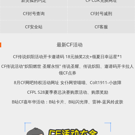
新灵狐的约定
CF CDK兑换网址
CF封号查询
CF封号减刑
CF安全站
CF客服
最新CF活动
CF传说炽阳活动开卡邀请码 18元抽奖2次+领夏日幸运星*1
CF传说活动“炽阳燃世 圣耀永恒” 传说圣耀、传说炽阳、邀请码开卡拉人
领CF点券
8月CF网吧特权活动网址 女仆网管喵喵、Colt1911-小故障
CFPL S28夏季赛总决赛购票活动、购票奖励
B站CF嘉年华活动：B站卡片、B站闪光弹、雷神-蓝风铃皮肤