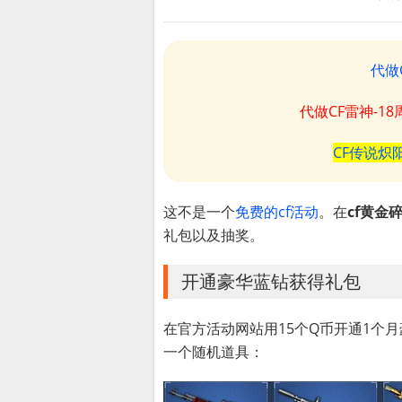
代做
代做CF雷神-1
CF传说炽
这不是一个
免费的cf活动
。在
cf黄金
礼包以及抽奖。
开通豪华蓝钻获得礼包
在官方活动网站用15个Q币开通1个月
一个随机道具：