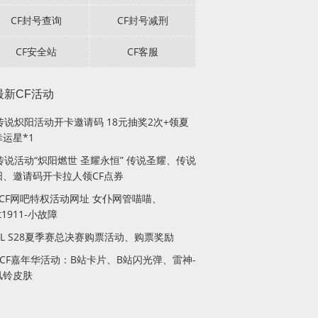
CF封号查询
CF封号减刑
CF安全站
CF客服
最新CF活动
F传说炽阳活动开卡邀请码 18元抽奖2次+领夏
运星*1
传说活动“炽阳燃世 圣耀永恒” 传说圣耀、传说
阳、邀请码开卡拉人领CF点券
月CF网吧特权活动网址 女仆网管喵喵、
lt1911-小故障
PL S28夏季赛总决赛购票活动、购票奖励
站CF嘉年华活动：B站卡片、B站闪光弹、雷神-
风铃皮肤