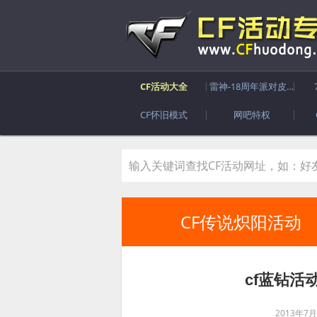
CF活动大全
雷神-18周年派对皮肤
CF怀旧模式
网吧特权
CF传说炽阳活动
cf蓝钻
2013年7月