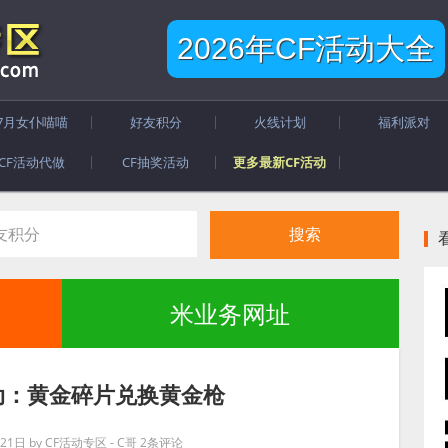
2026年CF活动大全
7月女仆喵喵
好友积分
火线计划
福利派对
CF活动代做
CF抽奖活动
更多最新CF活动
米业务网址
活动：黄金碎片兑换黄金枪
21日
by
CF活动专区 - C哥
2条评论