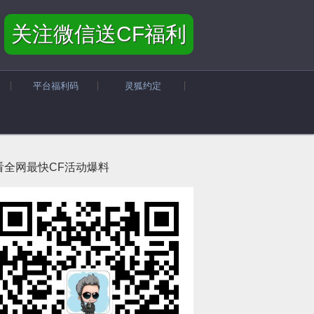
关注微信送CF福利
平台福利码
灵狐约定
看全网最快CF活动爆料