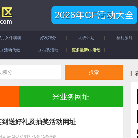
2026年CF活动大全
7月女仆喵喵
好友积分
火线计划
福利派对
CF活动代做
CF抽奖活动
更多最新CF活动
米业务网址
签到送好礼及抽奖活动网址
月4日
by
CF活动专区 - C哥
15条评论