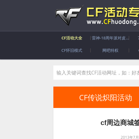
CF活动大全
雷神-18周年派对皮肤
CF怀旧模式
网吧特权
CF传说炽阳活动
cf周边商城
2013年7