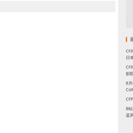
C
日幸
CF
炽
8
Co
CF
B
蓝