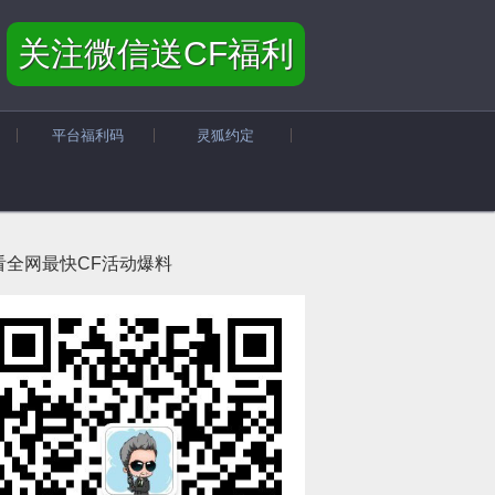
关注微信送CF福利
平台福利码
灵狐约定
看全网最快CF活动爆料