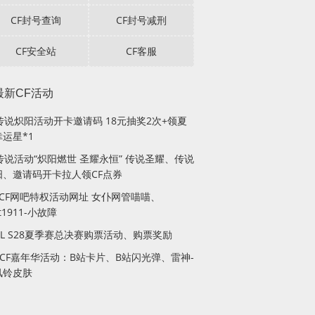
CF封号查询
CF封号减刑
CF安全站
CF客服
最新CF活动
F传说炽阳活动开卡邀请码 18元抽奖2次+领夏
运星*1
传说活动“炽阳燃世 圣耀永恒” 传说圣耀、传说
阳、邀请码开卡拉人领CF点券
月CF网吧特权活动网址 女仆网管喵喵、
lt1911-小故障
PL S28夏季赛总决赛购票活动、购票奖励
站CF嘉年华活动：B站卡片、B站闪光弹、雷神-
风铃皮肤