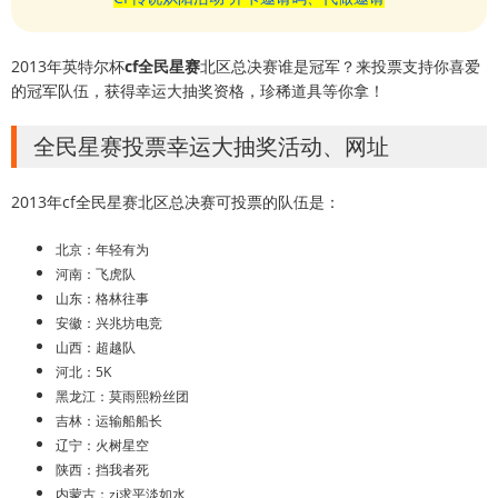
2013年英特尔杯
cf全民星赛
北区总决赛谁是冠军？来投票支持你喜爱
的冠军队伍，获得幸运大抽奖资格，珍稀道具等你拿！
全民星赛投票幸运大抽奖活动、网址
2013年cf全民星赛北区总决赛可投票的队伍是：
北京：年轻有为
河南：飞虎队
山东：格林往事
安徽：兴兆坊电竞
山西：超越队
河北：5K
黑龙江：莫雨熙粉丝团
吉林：运输船船长
辽宁：火树星空
陕西：挡我者死
内蒙古：zi求平淡如水