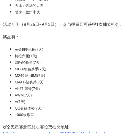
天津：饥渴的大刀
甘肃：兰州小伙
活动期间（8月26日~9月5日），参与投票即可获得1次抽奖机会。
奖品有：
黄金RPK机枪(7天)
机枪弹匣(7天)
20%经验卡(7天)
MG3-银色杀手(7天)
M249 MINIMI(7天)
M4A1-轻骑兵(7天)
AK47-黑锋(7天)
AWM(7天)
A(7天)
QQ蓝钻体验(7天)
1000欢乐豆
cf全民星赛北区总决赛投票抽奖地址：