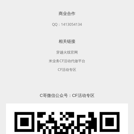
商业合作
QQ：1413054134
相关链接
穿越火线官网
米业务CF活动代做平台
CF活动专区
C哥微信公众号：CF活动专区