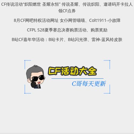
CF传说活动“炽阳燃世 圣耀永恒” 传说圣耀、传说炽阳、邀请码开卡拉人
领CF点券
8月CF网吧特权活动网址 女仆网管喵喵、Colt1911-小故障
CFPL S28夏季赛总决赛购票活动、购票奖励
B站CF嘉年华活动：B站卡片、B站闪光弹、雷神-蓝风铃皮肤