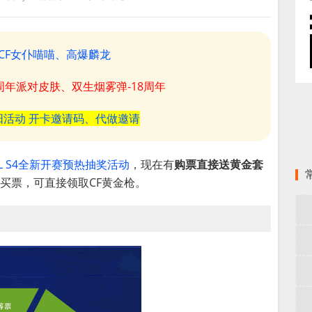
CF女仆喵喵、高爆麟龙
8周年派对皮肤、双生烟雾弹-18周年
阳活动 开卡邀请码、代做邀请
PL S4全新开赛预热抽奖活动
，现在有
购票直接送黄金套
网站买票，可直接领取CF黄金枪。