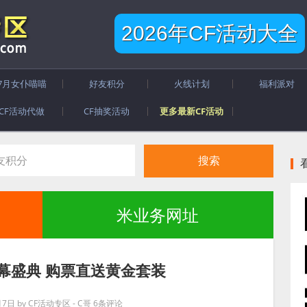
2026年CF活动大全
7月女仆喵喵
好友积分
火线计划
福利派对
CF活动代做
CF抽奖活动
更多最新CF活动
米业务网址
4开幕盛典 购票直送黄金套装
月7日
by
CF活动专区 - C哥
6条评论