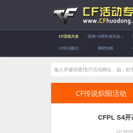
CF活动大全
雷神-18周年派对皮肤
CF怀旧模式
网吧特权
CF传说炽阳活动
CFPL S
2013年9