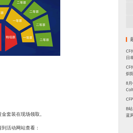
C
日幸
CF
炽
8
Co
CF
B
黄金套装在现场领取。
蓝
请到活动网站查看：