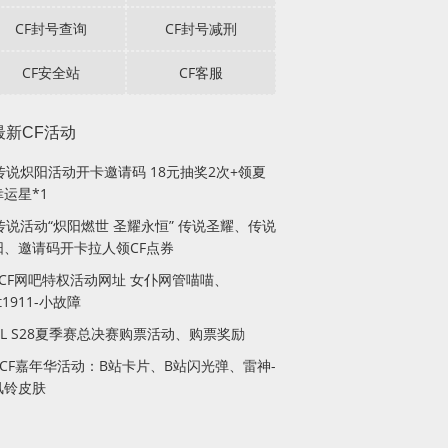
CF封号查询
CF封号减刑
CF安全站
CF客服
最新CF活动
F传说炽阳活动开卡邀请码 18元抽奖2次+领夏
运星*1
传说活动“炽阳燃世 圣耀永恒” 传说圣耀、传说
阳、邀请码开卡拉人领CF点券
月CF网吧特权活动网址 女仆网管喵喵、
lt1911-小故障
PL S28夏季赛总决赛购票活动、购票奖励
站CF嘉年华活动：B站卡片、B站闪光弹、雷神-
风铃皮肤