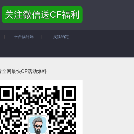
关注微信送CF福利
平台福利码
灵狐约定
看全网最快CF活动爆料