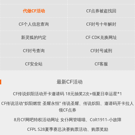
代做CF活动
CF点券被盗找回
CF个人信息查询
CF封号十年解封
新灵狐的约定
CF CDK兑换网址
CF封号查询
CF封号减刑
CF安全站
CF客服
最新CF活动
CF传说炽阳活动开卡邀请码 18元抽奖2次+领夏日幸运星*1
CF传说活动“炽阳燃世 圣耀永恒” 传说圣耀、传说炽阳、邀请码开卡拉人
领CF点券
8月CF网吧特权活动网址 女仆网管喵喵、Colt1911-小故障
CFPL S28夏季赛总决赛购票活动、购票奖励