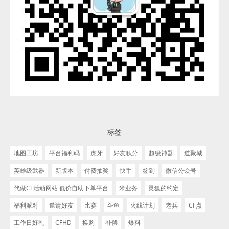
标签
地图工坊
平台福利码
虎牙
好友积分
超级神器
道聚城
英雄级武器
新版本
付费抽奖
快手
签到
微信公众号
代做CF活动网站 低价自助下单平台
米业务
灵狐的约定
福利派对
邀请好友
比赛
斗鱼
火线计划
老兵
CF点
工作日好礼
CFHD
换购
补偿
爆料