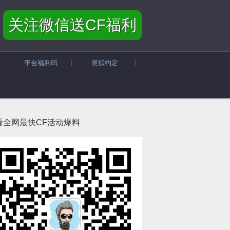
关注微信送CF福利
平台福利码
灵狐约定
看全网最快CF活动爆料