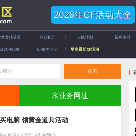
2026年CF活动大全
7月女仆喵喵
好友积分
火线计划
福利派对
CF活动代做
CF抽奖活动
更多最新CF活动
米业务网址
：买电脑 领黄金道具活动
28日
by
CF活动专区 - C哥
请您留言