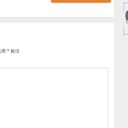
已用
*
标注