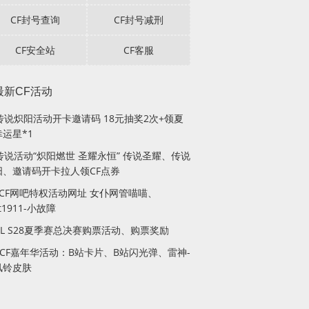
CF封号查询
CF封号减刑
CF安全站
CF客服
最新CF活动
F传说炽阳活动开卡邀请码 18元抽奖2次+领夏
运星*1
传说活动“炽阳燃世 圣耀永恒” 传说圣耀、传说
阳、邀请码开卡拉人领CF点券
月CF网吧特权活动网址 女仆网管喵喵、
lt1911-小故障
PL S28夏季赛总决赛购票活动、购票奖励
站CF嘉年华活动：B站卡片、B站闪光弹、雷神-
风铃皮肤