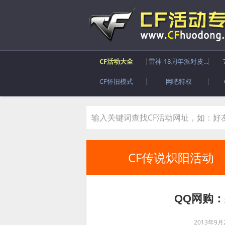
CF活动大全
雷神-18周年派对皮肤
CF怀旧模式
网吧特权
CF传说炽阳活动
QQ网购
2013年9月