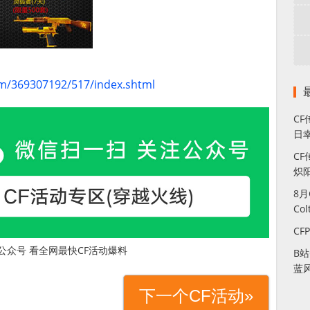
m/369307192/517/index.shtml
C
日幸
CF
炽
8
Co
CF
公众号 看全网最快CF活动爆料
B
蓝
下一个CF活动»