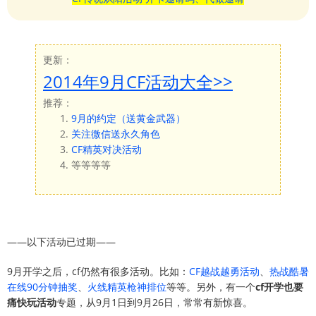
更新：
2014年9月CF活动大全>>
推荐：
9月的约定（送黄金武器）
关注微信送永久角色
CF精英对决活动
等等等等
——以下活动已过期——
9月开学之后，cf仍然有很多活动。比如：
CF越战越勇活动
、
热战酷暑
在线90分钟抽奖
、
火线精英枪神排位
等等。另外，有一个
cf开学也要
痛快玩活动
专题，从9月1日到9月26日，常常有新惊喜。