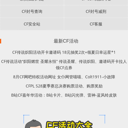
CF封号查询
CF封号减刑
CF安全站
CF客服
最新CF活动
CF传说炽阳活动开卡邀请码 18元抽奖2次+领夏日幸运星*1
CF传说活动“炽阳燃世 圣耀永恒” 传说圣耀、传说炽阳、邀请码开卡拉人
领CF点券
8月CF网吧特权活动网址 女仆网管喵喵、Colt1911-小故障
CFPL S28夏季赛总决赛购票活动、购票奖励
B站CF嘉年华活动：B站卡片、B站闪光弹、雷神-蓝风铃皮肤