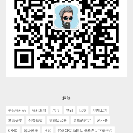
标签
平台福利码
福利派对
老兵
签到
比赛
地图工坊
邀请好友
付费抽奖
英雄级武器
灵狐的约定
米业务
CFHD
超级神器
换购
代做CF活动网站 低价自助下单平台