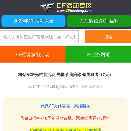
2026年CF活动大全
关注微信送CF福利
CF传说炽阳活动
米业务网址
粉钻&CF光棍节活动 光棍节我陪你 领灵狐者（7天）
2014年11月12日
by
CF活动专区 - C哥
请您留言
代做CF女仆喵喵、高爆麟龙
代做CF雷神-18周年派对皮肤、双生烟雾弹-18周年
CF传说炽阳活动 开卡邀请码、代做邀请