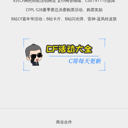
8月CF网吧特权活动网址 女仆网管喵喵、Colt1911-小故障
CFPL S28夏季赛总决赛购票活动、购票奖励
B站CF嘉年华活动：B站卡片、B站闪光弹、雷神-蓝风铃皮肤
商业合作