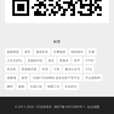
标签
超级神器
虎牙
邀请好友
付费抽奖
福利派对
比赛
工作日好礼
灵狐的约定
老兵
新版本
快手
CFHD
米业务
英雄级武器
补偿
斗鱼
微信公众号
CF点
道聚城
签到
代做CF活动网站 低价自助下单平台
平台福利码
爆料
换购
火线计划
地图工坊
好友积分
© 2011–2026 ·
CF活动专区
·
闽ICP备16012080号-1
·
站点地图