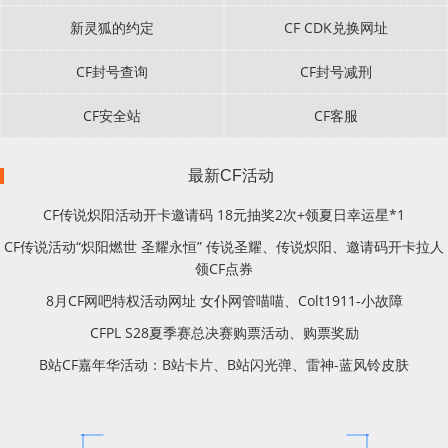
新灵狐的约定
CF CDK兑换网址
CF封号查询
CF封号减刑
CF安全站
CF客服
最新CF活动
CF传说炽阳活动开卡邀请码 18元抽奖2次+领夏日幸运星*1
CF传说活动“炽阳燃世 圣耀永恒” 传说圣耀、传说炽阳、邀请码开卡拉人
领CF点券
8月CF网吧特权活动网址 女仆网管喵喵、Colt1911-小故障
CFPL S28夏季赛总决赛购票活动、购票奖励
B站CF嘉年华活动：B站卡片、B站闪光弹、雷神-蓝风铃皮肤