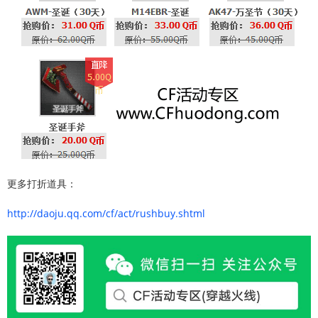
更多打折道具：
http://daoju.qq.com/cf/act/rushbuy.shtml