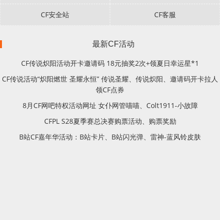
CF安全站
CF客服
最新CF活动
CF传说炽阳活动开卡邀请码 18元抽奖2次+领夏日幸运星*1
CF传说活动“炽阳燃世 圣耀永恒” 传说圣耀、传说炽阳、邀请码开卡拉人
领CF点券
8月CF网吧特权活动网址 女仆网管喵喵、Colt1911-小故障
CFPL S28夏季赛总决赛购票活动、购票奖励
B站CF嘉年华活动：B站卡片、B站闪光弹、雷神-蓝风铃皮肤