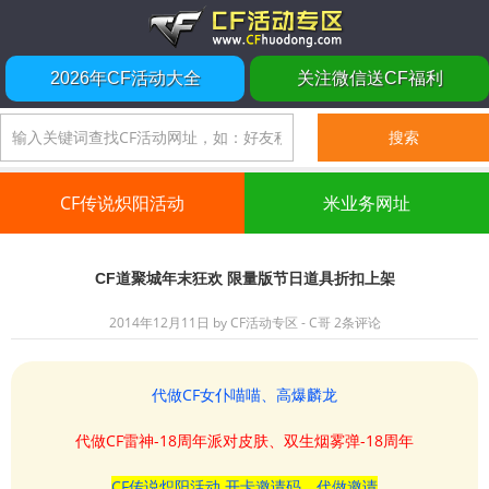
2026年CF活动大全
关注微信送CF福利
CF传说炽阳活动
米业务网址
CF道聚城年末狂欢 限量版节日道具折扣上架
2014年12月11日
by
CF活动专区 - C哥
2条评论
代做CF女仆喵喵、高爆麟龙
代做CF雷神-18周年派对皮肤、双生烟雾弹-18周年
CF传说炽阳活动 开卡邀请码、代做邀请