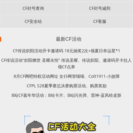
CF封号查询
CF封号减刑
CF安全站
CF客服
最新CF活动
CF传说炽阳活动开卡邀请码 18元抽奖2次+领夏日幸运星*1
CF传说活动“炽阳燃世 圣耀永恒” 传说圣耀、传说炽阳、邀请码开卡拉人
领CF点券
8月CF网吧特权活动网址 女仆网管喵喵、Colt1911-小故障
CFPL S28夏季赛总决赛购票活动、购票奖励
B站CF嘉年华活动：B站卡片、B站闪光弹、雷神-蓝风铃皮肤