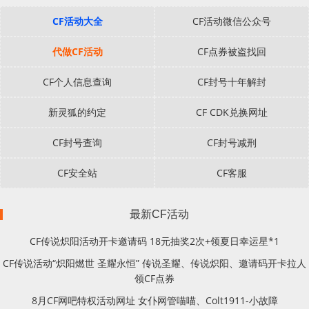
CF活动大全
CF活动微信公众号
代做CF活动
CF点券被盗找回
CF个人信息查询
CF封号十年解封
新灵狐的约定
CF CDK兑换网址
CF封号查询
CF封号减刑
CF安全站
CF客服
最新CF活动
CF传说炽阳活动开卡邀请码 18元抽奖2次+领夏日幸运星*1
CF传说活动“炽阳燃世 圣耀永恒” 传说圣耀、传说炽阳、邀请码开卡拉人
领CF点券
8月CF网吧特权活动网址 女仆网管喵喵、Colt1911-小故障