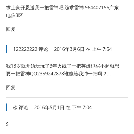
求土豪开恩送我一把雷神吧 跪求雷神 964407156广东
电信3区
回复
122222222
评论
2016年3月6日 在 上午 7:54
我18岁就开始玩玩了3年火线了一把英雄也买不起就想
要一把雷神QQ2359242878谁能给我冲一把啊？…
回复
@
评论
2016年5月1日 在 下午 7:04
S