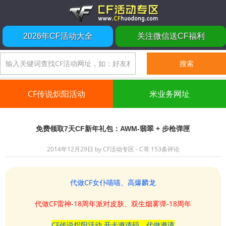
2026年CF活动大全
关注微信送CF福利
CF传说炽阳活动
米业务网址
免费领取7天CF新年礼包：AWM-翡翠 + 步枪弹匣
2014年12月29日
by
CF活动专区 - C哥
153条评论
代做CF女仆喵喵、高爆麟龙
代做CF雷神-18周年派对皮肤、双生烟雾弹-18周年
CF传说炽阳活动 开卡邀请码、代做邀请