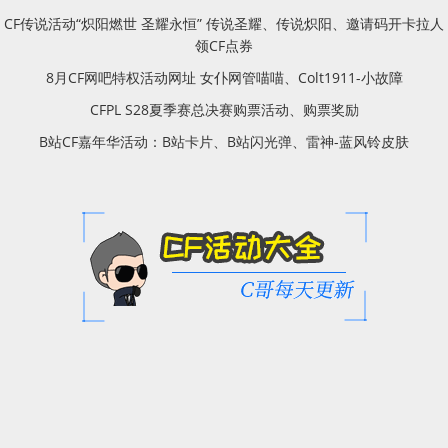
CF传说活动“炽阳燃世 圣耀永恒” 传说圣耀、传说炽阳、邀请码开卡拉人
领CF点券
8月CF网吧特权活动网址 女仆网管喵喵、Colt1911-小故障
CFPL S28夏季赛总决赛购票活动、购票奖励
B站CF嘉年华活动：B站卡片、B站闪光弹、雷神-蓝风铃皮肤