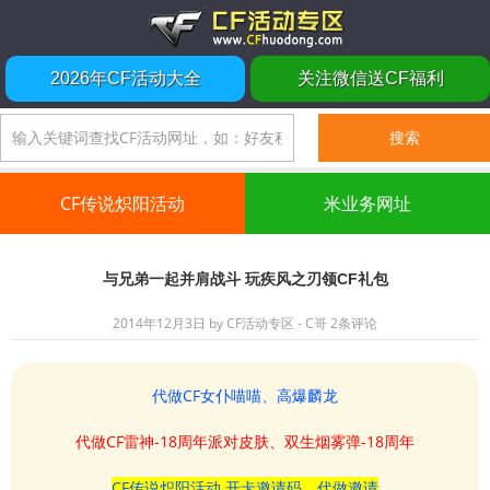
2026年CF活动大全
关注微信送CF福利
CF传说炽阳活动
米业务网址
与兄弟一起并肩战斗 玩疾风之刃领CF礼包
2014年12月3日
by
CF活动专区 - C哥
2条评论
代做CF女仆喵喵、高爆麟龙
代做CF雷神-18周年派对皮肤、双生烟雾弹-18周年
CF传说炽阳活动 开卡邀请码、代做邀请