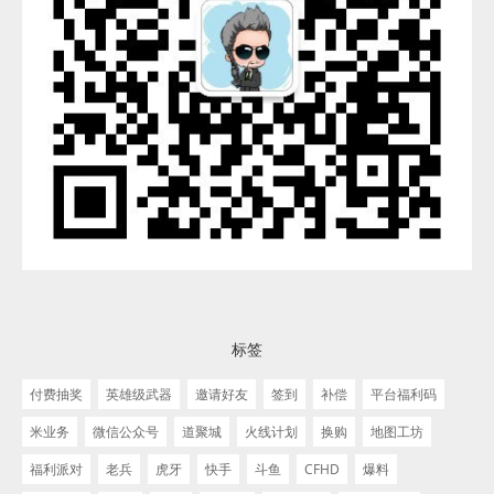
标签
付费抽奖
英雄级武器
邀请好友
签到
补偿
平台福利码
米业务
微信公众号
道聚城
火线计划
换购
地图工坊
福利派对
老兵
虎牙
快手
斗鱼
CFHD
爆料