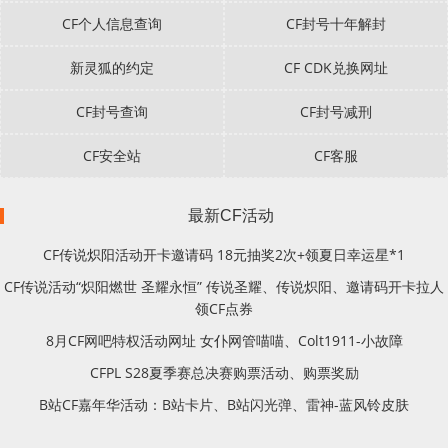
CF个人信息查询
CF封号十年解封
新灵狐的约定
CF CDK兑换网址
CF封号查询
CF封号减刑
CF安全站
CF客服
最新CF活动
CF传说炽阳活动开卡邀请码 18元抽奖2次+领夏日幸运星*1
CF传说活动“炽阳燃世 圣耀永恒” 传说圣耀、传说炽阳、邀请码开卡拉人
领CF点券
8月CF网吧特权活动网址 女仆网管喵喵、Colt1911-小故障
CFPL S28夏季赛总决赛购票活动、购票奖励
B站CF嘉年华活动：B站卡片、B站闪光弹、雷神-蓝风铃皮肤