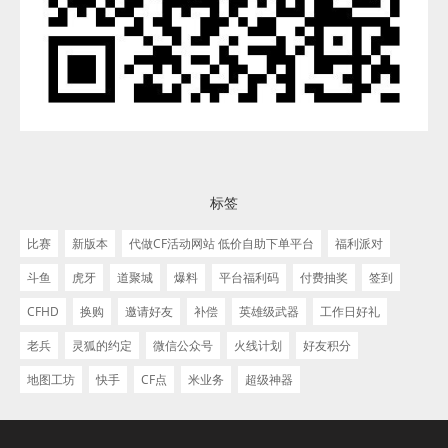
标签
比赛
新版本
代做CF活动网站 低价自助下单平台
福利派对
斗鱼
虎牙
道聚城
爆料
平台福利码
付费抽奖
签到
CFHD
换购
邀请好友
补偿
英雄级武器
工作日好礼
老兵
灵狐的约定
微信公众号
火线计划
好友积分
地图工坊
快手
CF点
米业务
超级神器