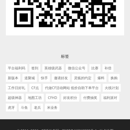
标签
平台福利码
签到
英雄级武器
微信公众号
比赛
补偿
新版本
道聚城
快手
邀请好友
灵狐的约定
爆料
换购
工作日好礼
CF点
代做CF活动网站 低价自助下单平台
火线计划
超级神器
地图工坊
CFHD
好友积分
付费抽奖
福利派对
虎牙
斗鱼
老兵
米业务