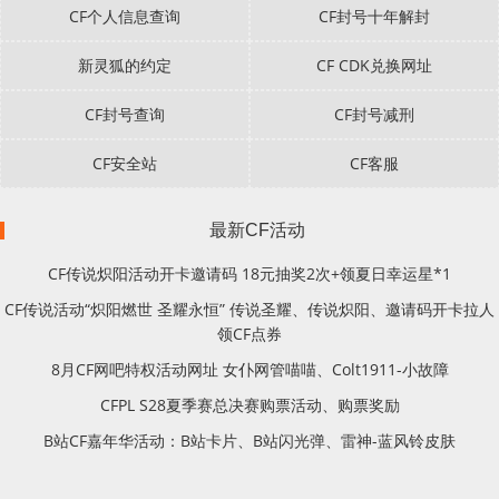
CF个人信息查询
CF封号十年解封
新灵狐的约定
CF CDK兑换网址
CF封号查询
CF封号减刑
CF安全站
CF客服
最新CF活动
CF传说炽阳活动开卡邀请码 18元抽奖2次+领夏日幸运星*1
CF传说活动“炽阳燃世 圣耀永恒” 传说圣耀、传说炽阳、邀请码开卡拉人
领CF点券
8月CF网吧特权活动网址 女仆网管喵喵、Colt1911-小故障
CFPL S28夏季赛总决赛购票活动、购票奖励
B站CF嘉年华活动：B站卡片、B站闪光弹、雷神-蓝风铃皮肤