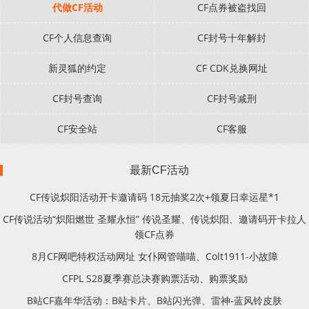
代做CF活动
CF点券被盗找回
CF个人信息查询
CF封号十年解封
新灵狐的约定
CF CDK兑换网址
CF封号查询
CF封号减刑
CF安全站
CF客服
最新CF活动
CF传说炽阳活动开卡邀请码 18元抽奖2次+领夏日幸运星*1
CF传说活动“炽阳燃世 圣耀永恒” 传说圣耀、传说炽阳、邀请码开卡拉人
领CF点券
8月CF网吧特权活动网址 女仆网管喵喵、Colt1911-小故障
CFPL S28夏季赛总决赛购票活动、购票奖励
B站CF嘉年华活动：B站卡片、B站闪光弹、雷神-蓝风铃皮肤