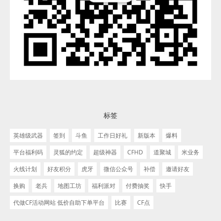
标签
英雄级武器
签到
斗鱼
工作日好礼
新版本
爆料
平台福利码
灵狐的约定
超级神器
CFHD
道聚城
米业务
火线计划
好友积分
虎牙
微信公众号
补偿
邀请好友
换购
老兵
地图工坊
福利派对
付费抽奖
快手
代做CF活动网站 低价自助下单平台
比赛
CF点