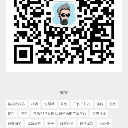
标签
英雄级武器
CF点
道聚城
斗鱼
工作日好礼
换购
签到
爆料
虎牙
代做CF活动网站 低价自助下单平台
超级神器
付费抽奖
邀请好友
快手
好友积分
福利派对
米业务