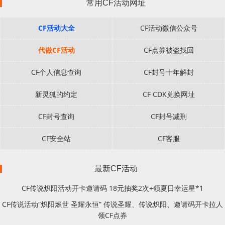
常用CF活动网址
CF活动大全
CF活动微信公众号
代做CF活动
CF点券被盗找回
CF个人信息查询
CF封号十年解封
新灵狐的约定
CF CDK兑换网址
CF封号查询
CF封号减刑
CF安全站
CF客服
最新CF活动
CF传说炽阳活动开卡邀请码 18元抽奖2次+领夏日幸运星*1
CF传说活动“炽阳燃世 圣耀永恒” 传说圣耀、传说炽阳、邀请码开卡拉人
领CF点券