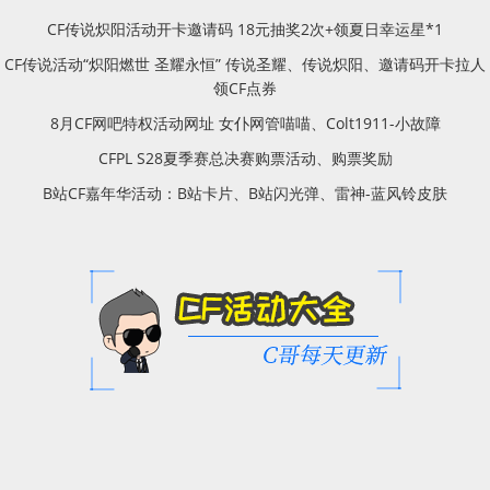
CF传说炽阳活动开卡邀请码 18元抽奖2次+领夏日幸运星*1
CF传说活动“炽阳燃世 圣耀永恒” 传说圣耀、传说炽阳、邀请码开卡拉人
领CF点券
8月CF网吧特权活动网址 女仆网管喵喵、Colt1911-小故障
CFPL S28夏季赛总决赛购票活动、购票奖励
B站CF嘉年华活动：B站卡片、B站闪光弹、雷神-蓝风铃皮肤