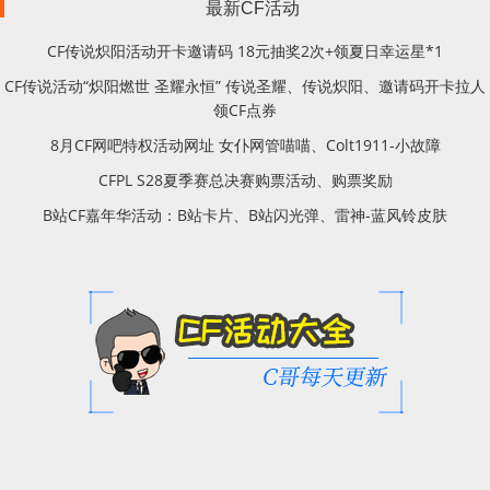
最新CF活动
CF传说炽阳活动开卡邀请码 18元抽奖2次+领夏日幸运星*1
CF传说活动“炽阳燃世 圣耀永恒” 传说圣耀、传说炽阳、邀请码开卡拉人
领CF点券
8月CF网吧特权活动网址 女仆网管喵喵、Colt1911-小故障
CFPL S28夏季赛总决赛购票活动、购票奖励
B站CF嘉年华活动：B站卡片、B站闪光弹、雷神-蓝风铃皮肤