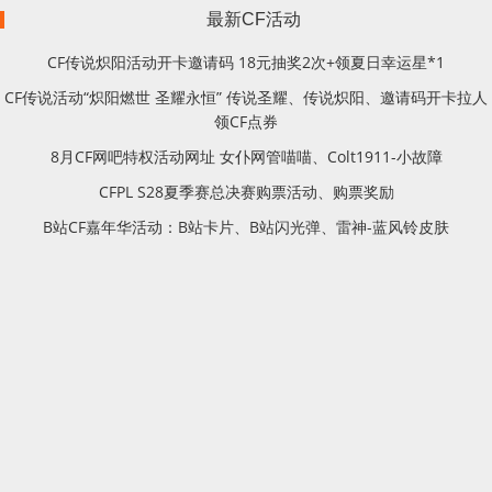
最新CF活动
CF传说炽阳活动开卡邀请码 18元抽奖2次+领夏日幸运星*1
CF传说活动“炽阳燃世 圣耀永恒” 传说圣耀、传说炽阳、邀请码开卡拉人
领CF点券
8月CF网吧特权活动网址 女仆网管喵喵、Colt1911-小故障
CFPL S28夏季赛总决赛购票活动、购票奖励
B站CF嘉年华活动：B站卡片、B站闪光弹、雷神-蓝风铃皮肤