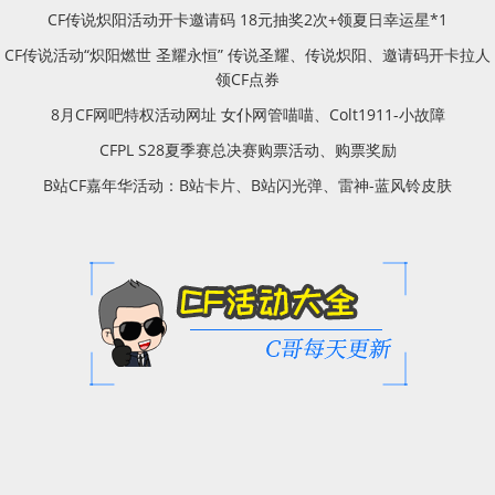
CF传说炽阳活动开卡邀请码 18元抽奖2次+领夏日幸运星*1
CF传说活动“炽阳燃世 圣耀永恒” 传说圣耀、传说炽阳、邀请码开卡拉人
领CF点券
8月CF网吧特权活动网址 女仆网管喵喵、Colt1911-小故障
CFPL S28夏季赛总决赛购票活动、购票奖励
B站CF嘉年华活动：B站卡片、B站闪光弹、雷神-蓝风铃皮肤