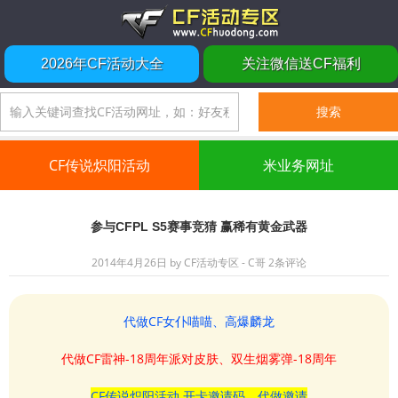
2026年CF活动大全
关注微信送CF福利
CF传说炽阳活动
米业务网址
参与CFPL S5赛事竞猜 赢稀有黄金武器
2014年4月26日
by
CF活动专区 - C哥
2条评论
代做CF女仆喵喵、高爆麟龙
代做CF雷神-18周年派对皮肤、双生烟雾弹-18周年
CF传说炽阳活动 开卡邀请码、代做邀请