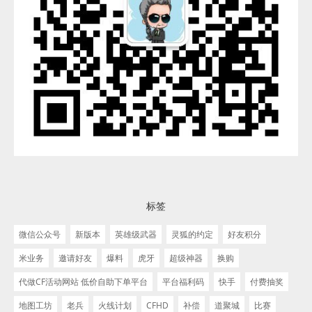
标签
微信公众号
新版本
英雄级武器
灵狐的约定
好友积分
米业务
邀请好友
爆料
虎牙
超级神器
换购
代做CF活动网站 低价自助下单平台
平台福利码
快手
付费抽奖
地图工坊
老兵
火线计划
CFHD
补偿
道聚城
比赛