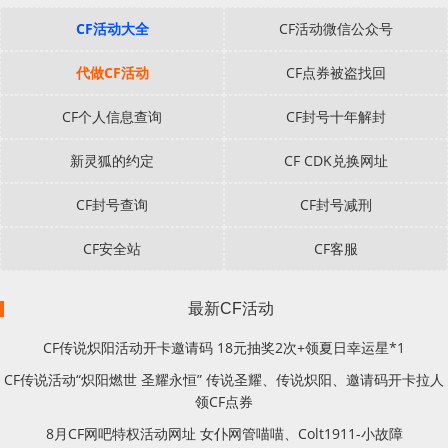
CF活动大全
CF活动微信公众号
代做CF活动
CF点券被盗找回
CF个人信息查询
CF封号十年解封
新灵狐的约定
CF CDK兑换网址
CF封号查询
CF封号减刑
CF安全站
CF客服
最新CF活动
CF传说炽阳活动开卡邀请码 18元抽奖2次+领夏日幸运星*1
CF传说活动“炽阳燃世 圣耀永恒” 传说圣耀、传说炽阳、邀请码开卡拉人
领CF点券
8月CF网吧特权活动网址 女仆网管喵喵、Colt1911-小故障