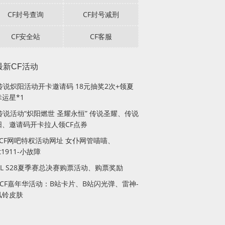
CF封号查询
CF封号减刑
CF安全站
CF客服
最新CF活动
F传说炽阳活动开卡邀请码 18元抽奖2次+领夏
运星*1
传说活动“炽阳燃世 圣耀永恒” 传说圣耀、传说
阳、邀请码开卡拉人领CF点券
月CF网吧特权活动网址 女仆网管喵喵、
lt1911-小故障
PL S28夏季赛总决赛购票活动、购票奖励
站CF嘉年华活动：B站卡片、B站闪光弹、雷神-
风铃皮肤