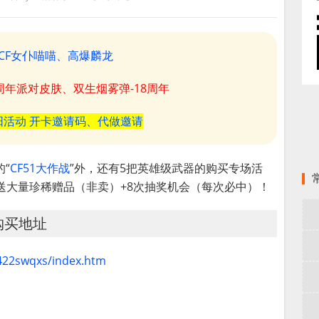
CF女仆喵喵、高爆麟龙
8周年派对皮肤、双生烟雾弹-18周年
阳活动 开卡邀请码、代做邀请
“
CF51大作战
”外，还有5把英雄级武器的购买专场活
送大量珍稀赠品（非卖）+8次抽奖机会（每次必中）！
购买地址
0422swqxs/index.htm