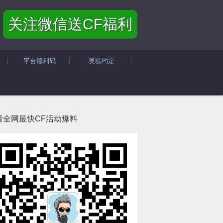
关注微信送CF福利
平台福利码
灵狐约定
看全网最快CF活动爆料