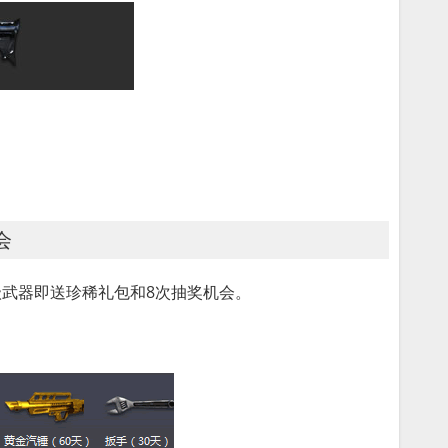
会
级武器即送珍稀礼包和8次抽奖机会。