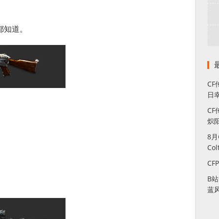
都知道。
C
日幸
CF
炽
8
Co
CF
B
蓝