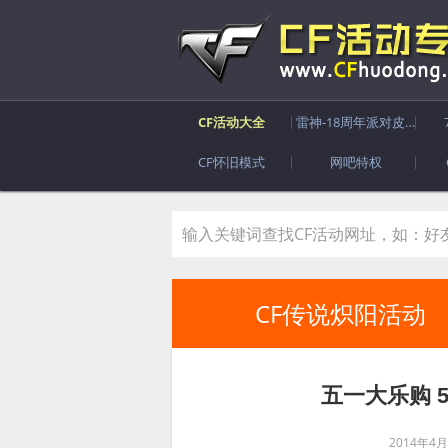
CF活动大全
雷神-18周年派对皮肤
CF怀旧模式
网吧特权
CF传说炽阳活动
五一大乐购 
2014年4月