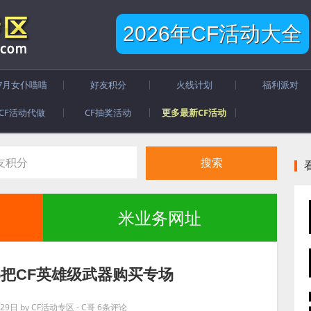
2026年CF活动大全
7月女仆喵喵
好友积分
火线计划
福利派对
CF活动代做
CF抽奖活动
更多最新CF活动
米业务网址
5把CF英雄级武器购买专场
29日
by
CF活动专区 - C哥
6条评论