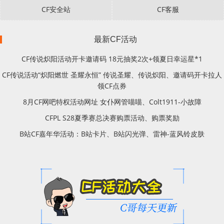
CF安全站
CF客服
最新CF活动
CF传说炽阳活动开卡邀请码 18元抽奖2次+领夏日幸运星*1
CF传说活动“炽阳燃世 圣耀永恒” 传说圣耀、传说炽阳、邀请码开卡拉人
领CF点券
8月CF网吧特权活动网址 女仆网管喵喵、Colt1911-小故障
CFPL S28夏季赛总决赛购票活动、购票奖励
B站CF嘉年华活动：B站卡片、B站闪光弹、雷神-蓝风铃皮肤