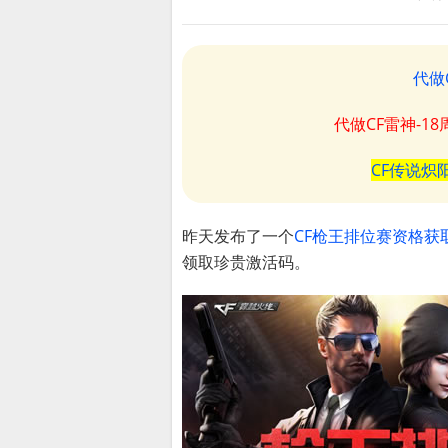
代做
代做CF雷神-1
CF传说炽
昨天发布了一个
CF枪王排位赛资格获
领取珍贵激活码。