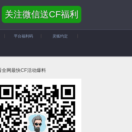
关注微信送CF福利
平台福利码
灵狐约定
看全网最快CF活动爆料