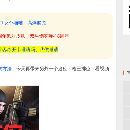
CF女仆喵喵、高爆麟龙
8周年派对皮肤、双生烟雾弹-18周年
阳活动 开卡邀请码、代做邀请
取方法
，今天再带来另外一个途径：枪王排位，看视频