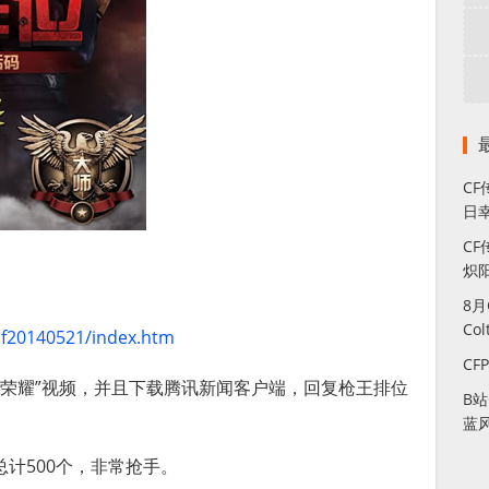
C
日幸
CF
炽
8
Co
cf20140521/index.htm
CF
的荣耀”视频，并且下载腾讯新闻客户端，回复枪王排位
B
蓝
总计500个，非常抢手。