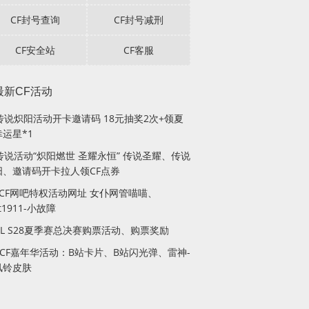
CF封号查询
CF封号减刑
CF安全站
CF客服
最新CF活动
F传说炽阳活动开卡邀请码 18元抽奖2次+领夏
运星*1
传说活动“炽阳燃世 圣耀永恒” 传说圣耀、传说
阳、邀请码开卡拉人领CF点券
月CF网吧特权活动网址 女仆网管喵喵、
lt1911-小故障
PL S28夏季赛总决赛购票活动、购票奖励
站CF嘉年华活动：B站卡片、B站闪光弹、雷神-
风铃皮肤