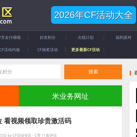
2026年CF活动大全
7月女仆喵喵
好友积分
火线计划
福利派对
CF活动代做
CF抽奖活动
更多最新CF活动
米业务网址
位 看视频领取珍贵激活码
25日
by
CF活动专区 - C哥
11条评论