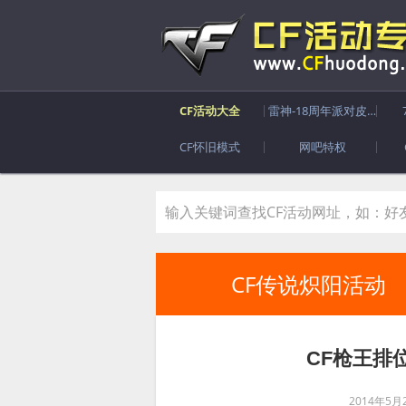
CF活动大全
雷神-18周年派对皮肤
CF怀旧模式
网吧特权
CF传说炽阳活动
CF枪王排
2014年5月