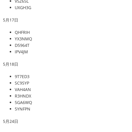
V5Z65L
UXGH3G
5月17日
QHFRIH
YX3NMQ
D5964T
IPV4JM
5月18日
9T7ED3
SC9SYP
VAH4AN
R3HNDX
5GA6WQ
5YNFPN
5月24日