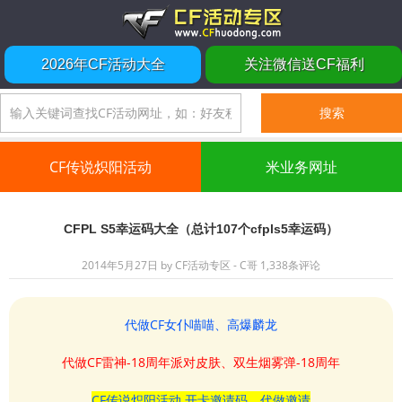
2026年CF活动大全
关注微信送CF福利
CF传说炽阳活动
米业务网址
CFPL S5幸运码大全（总计107个cfpls5幸运码）
2014年5月27日
by
CF活动专区 - C哥
1,338条评论
代做CF女仆喵喵、高爆麟龙
代做CF雷神-18周年派对皮肤、双生烟雾弹-18周年
CF传说炽阳活动 开卡邀请码、代做邀请