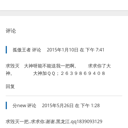
评论
孤傲王者
评论
2015年1月10日 在 下午 7:41
求毁灭 大神呀能不能送我一把啊。 求求你了大
神。 大神加ＱＱ；２６３９８６９４０８
回复
分new
评论
2015年5月26日 在 下午 1:28
求毁灭一把..求求你.谢谢.黑龙江.qq1839093129