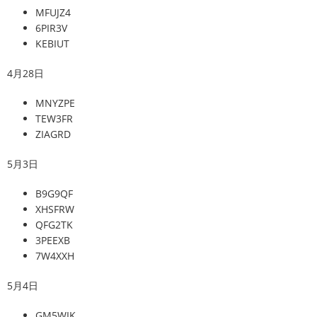
MFUJZ4
6PIR3V
KEBIUT
4月28日
MNYZPE
TEW3FR
ZIAGRD
5月3日
B9G9QF
XHSFRW
QFG2TK
3PEEXB
7W4XXH
5月4日
GM5WIK