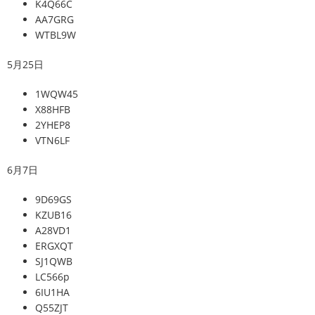
K4Q66C
AA7GRG
WTBL9W
5月25日
1WQW45
X88HFB
2YHEP8
VTN6LF
6月7日
9D69GS
KZUB16
A28VD1
ERGXQT
SJ1QWB
LC566p
6IU1HA
Q55ZJT