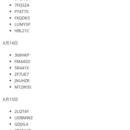
7FQSZA
P74T7X
FXQDK5
LUMYSP
HBL21C
6月14日
368HKP
FM44SD
5R441X
ZF7UE7
JNUHZR
MT2W3S
6月15日
2LQT4Y
UDBMWZ
GDJXL4