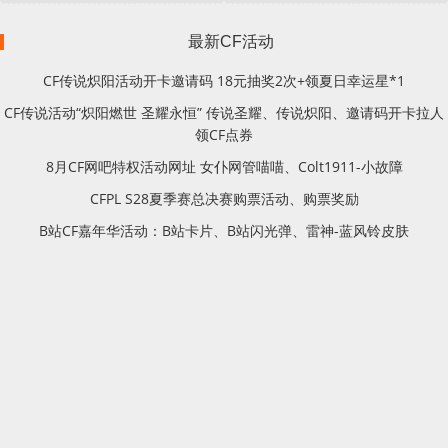
最新CF活动
CF传说炽阳活动开卡邀请码 18元抽奖2次+领夏日幸运星*1
CF传说活动“炽阳燃世 圣耀永恒” 传说圣耀、传说炽阳、邀请码开卡拉人
领CF点券
8月CF网吧特权活动网址 女仆网管喵喵、Colt1911-小故障
CFPL S28夏季赛总决赛购票活动、购票奖励
B站CF嘉年华活动：B站卡片、B站闪光弹、雷神-蓝风铃皮肤