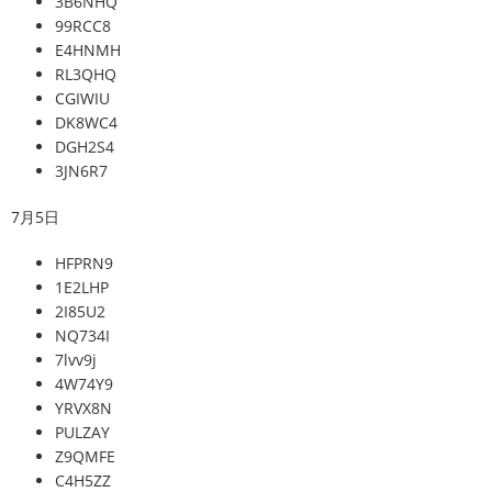
3B6NHQ
99RCC8
E4HNMH
RL3QHQ
CGIWIU
DK8WC4
DGH2S4
3JN6R7
7月5日
HFPRN9
1E2LHP
2I85U2
NQ734I
7lvv9j
4W74Y9
YRVX8N
PULZAY
Z9QMFE
C4H5ZZ