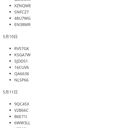
XZNQME
SNFCZ7
48U7WG
EN38MR
5月10日
RV57GK
KSGA7W
SJDD51
16CUV6
QA6636
NLSP66
5月11日
9QC4SX
V2B66C
B6E71I
6WW3LL