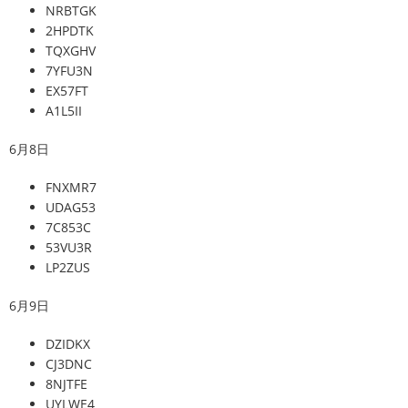
NRBTGK
2HPDTK
TQXGHV
7YFU3N
EX57FT
A1L5II
6月8日
FNXMR7
UDAG53
7C853C
53VU3R
LP2ZUS
6月9日
DZIDKX
CJ3DNC
8NJTFE
UYLWE4