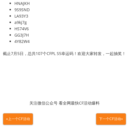
HNAJKH
9S9SND
LA93Y3
a9kj7g
HS74V6
GG3J7H
4Y82W4
截止7月5日，总共107个CFPL S5幸运码！欢迎大家转发，一起抽奖！
关注微信公众号 看全网最快CF活动爆料
«上一个CF活动
下一个CF活动»