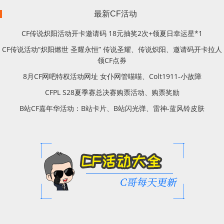
最新CF活动
CF传说炽阳活动开卡邀请码 18元抽奖2次+领夏日幸运星*1
CF传说活动“炽阳燃世 圣耀永恒” 传说圣耀、传说炽阳、邀请码开卡拉人
领CF点券
8月CF网吧特权活动网址 女仆网管喵喵、Colt1911-小故障
CFPL S28夏季赛总决赛购票活动、购票奖励
B站CF嘉年华活动：B站卡片、B站闪光弹、雷神-蓝风铃皮肤