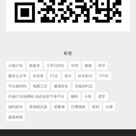
标签
火线计划
新版本
工作日好礼
补偿
换购
快手
微信公众号
米业务
CF点
老兵
好友积分
CFHD
平台福利码
地图工坊
邀请好友
灵狐的约定
代做CF活动网站 低价自助下单平台
爆料
斗鱼
虎牙
福利派对
英雄级武器
道聚城
付费抽奖
签到
比赛
超级神器