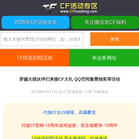
2026年CF活动大全
关注微信送CF福利
CF传说炽阳活动
米业务网址
穿越火线伙伴们来接CF大礼 QQ空间集赞抽奖等活动
2014年6月11日
by
CF活动专区 - C哥
16条评论
代做CF女仆喵喵、高爆麟龙
代做CF雷神-18周年派对皮肤、双生烟雾弹-18周年
CF传说炽阳活动 开卡邀请码、代做邀请