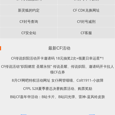
新灵狐的约定
CF CDK兑换网址
CF封号查询
CF封号减刑
CF安全站
CF客服
最新CF活动
CF传说炽阳活动开卡邀请码 18元抽奖2次+领夏日幸运星*1
CF传说活动“炽阳燃世 圣耀永恒” 传说圣耀、传说炽阳、邀请码开卡拉人
领CF点券
8月CF网吧特权活动网址 女仆网管喵喵、Colt1911-小故障
CFPL S28夏季赛总决赛购票活动、购票奖励
B站CF嘉年华活动：B站卡片、B站闪光弹、雷神-蓝风铃皮肤