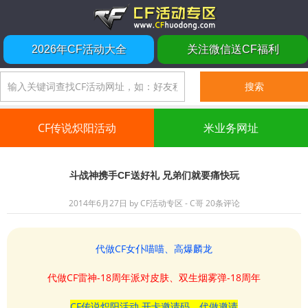
2026年CF活动大全
关注微信送CF福利
CF传说炽阳活动
米业务网址
斗战神携手CF送好礼 兄弟们就要痛快玩
2014年6月27日
by
CF活动专区 - C哥
20条评论
代做CF女仆喵喵、高爆麟龙
代做CF雷神-18周年派对皮肤、双生烟雾弹-18周年
CF传说炽阳活动 开卡邀请码、代做邀请