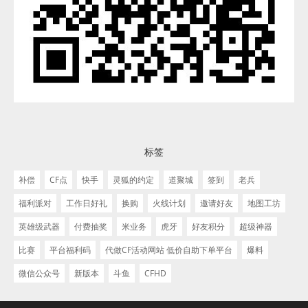
标签
补偿
CF点
快手
灵狐的约定
道聚城
签到
老兵
福利派对
工作日好礼
换购
火线计划
邀请好友
地图工坊
英雄级武器
付费抽奖
米业务
虎牙
好友积分
超级神器
比赛
平台福利码
代做CF活动网站 低价自助下单平台
爆料
微信公众号
新版本
斗鱼
CFHD