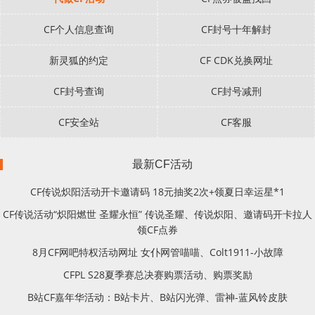
CF个人信息查询
CF封号十年解封
新灵狐的约定
CF CDK兑换网址
CF封号查询
CF封号减刑
CF安全站
CF客服
最新CF活动
CF传说炽阳活动开卡邀请码 18元抽奖2次+领夏日幸运星*1
CF传说活动“炽阳燃世 圣耀永恒” 传说圣耀、传说炽阳、邀请码开卡拉人
领CF点券
8月CF网吧特权活动网址 女仆网管喵喵、Colt1911-小故障
CFPL S28夏季赛总决赛购票活动、购票奖励
B站CF嘉年华活动：B站卡片、B站闪光弹、雷神-蓝风铃皮肤